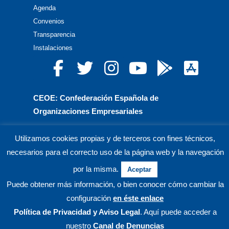
Agenda
Convenios
Transparencia
Instalaciones
CEOE: Confederación Española de
Organizaciones Empresariales
CEPYME: Confederación Española de la Pequeña
Utilizamos cookies propias y de terceros con fines técnicos,
y Mediana Empresa
necesarios para el correcto uso de la página web y la navegación
CEA: Confederación de Empresarios de Andalucía
por la misma.
Aceptar
Puede obtener más información, o bien conocer cómo cambiar la
© CECO Confederación de Empresarios de Córdoba.
configuración
en éste enlace
Política de Privacidad
y Aviso Legal
. Aquí puede acceder a
nuestro
Canal de Denuncias