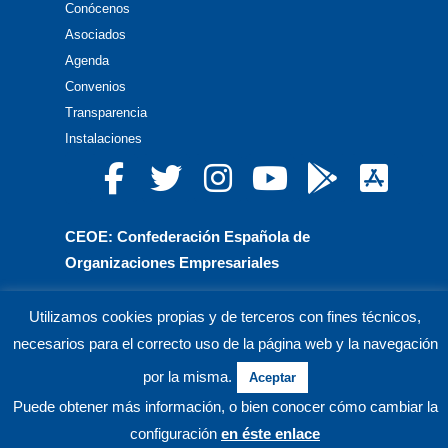
Conócenos
Asociados
Agenda
Convenios
Transparencia
Instalaciones
CEOE: Confederación Española de
Organizaciones Empresariales
CEPYME: Confederación Española de la Pequeña
Utilizamos cookies propias y de terceros con fines técnicos,
y Mediana Empresa
necesarios para el correcto uso de la página web y la navegación
CEA: Confederación de Empresarios de Andalucía
por la misma.
Aceptar
Puede obtener más información, o bien conocer cómo cambiar la
© CECO Confederación de Empresarios de Córdoba.
configuración
en éste enlace