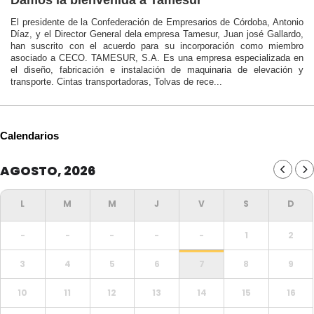
El presidente de la Confederación de Empresarios de Córdoba, Antonio
Díaz, y el Director General dela empresa Tamesur, Juan josé Gallardo,
han suscrito con el acuerdo para su incorporación como miembro
asociado a CECO. TAMESUR, S.A. Es una empresa especializada en
el diseño, fabricación e instalación de maquinaria de elevación y
transporte. Cintas transportadoras, Tolvas de rece...
Calendarios
AGOSTO, 2026
-
-
-
-
-
1
2
3
4
5
6
7
8
9
10
11
12
13
14
15
16