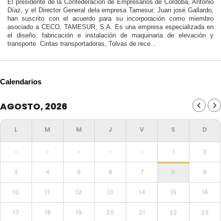
El presidente de la Confederación de Empresarios de Córdoba, Antonio
Díaz, y el Director General dela empresa Tamesur, Juan josé Gallardo,
han suscrito con el acuerdo para su incorporación como miembro
asociado a CECO. TAMESUR, S.A. Es una empresa especializada en
el diseño, fabricación e instalación de maquinaria de elevación y
transporte. Cintas transportadoras, Tolvas de rece...
Calendarios
AGOSTO, 2026
-
-
-
-
-
1
2
3
4
5
6
7
8
9
10
11
12
13
14
15
16
17
18
19
20
21
22
23