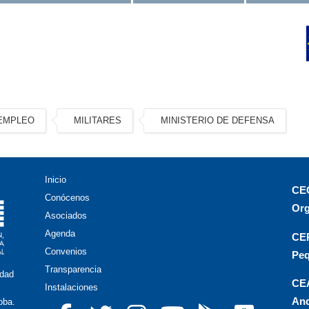
EMPLEO
MILITARES
MINISTERIO DE DEFENSA
Inicio
CEO
Conócenos
Org
Asociados
Agenda
CEP
Convenios
Peq
Transparencia
idad
CEA
Instalaciones
And
oba.