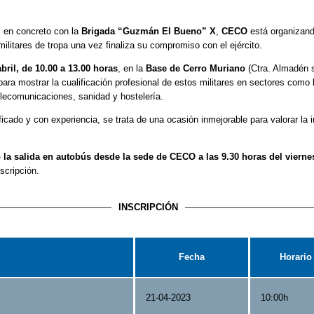
, en concreto con la
Brigada “Guzmán El Bueno” X
,
CECO
está organizand
ilitares de tropa una vez finaliza su compromiso con el ejército.
bril, de 10.00 a 13.00 horas
, en la
Base de Cerro Muriano
(Ctra. Almadén s
ara mostrar la cualificación profesional de estos militares en sectores como
lecomunicaciones, sanidad y hostelería.
icado y con experiencia, se trata de una ocasión inmejorable para valorar la
o la salida en autobús desde la sede de CECO a las 9.30 horas del vierne
scripción.
INSCRIPCIÓN
Fecha
Horario
21-04-2023
10:00h