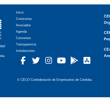
Inicio
CEO
Conócenos
Org
Asociados
Agenda
CEP
Convenios
Peq
Transparencia
idad
CEA
Instalaciones
And
oba.
© CECO Confederación de Empresarios de Córdoba.