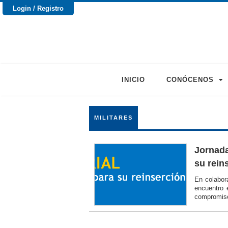
Login / Registro
INICIO
CONÓCENOS
MILITARES
Jornada
su rein
En colabor
encuentro 
compromiso 