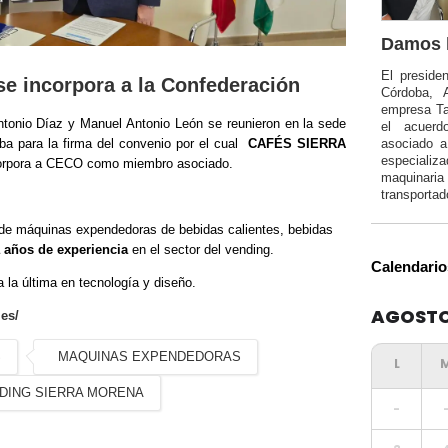
Damos l
El preside
incorpora a la Confederación
Córdoba, 
empresa Ta
tonio Díaz y Manuel Antonio León se reunieron en la sede
el acuerd
a para la firma del convenio por el cual
CAFÉS SIERRA
asociado 
especializa
orpora a CECO como miembro asociado.
maquinar
transportad
 de máquinas expendedoras de bebidas calientes, bebidas
a años de experiencia
en el sector del vending.
Calendario
la última en tecnología y diseño.
AGOSTO
es/
S
MAQUINAS EXPENDEDORAS
DING SIERRA MORENA
-