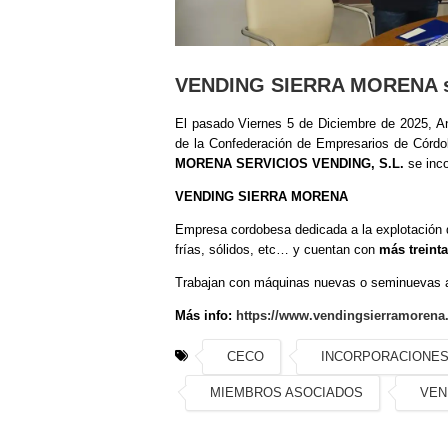
VENDING SIERRA MORENA se 
El pasado Viernes 5 de Diciembre de 2025, An
de la Confederación de Empresarios de Córdob
MORENA SERVICIOS VENDING, S.L.
se inc
VENDING SIERRA MORENA
Empresa cordobesa dedicada a la
explotación
frías, sólidos, etc… y cuentan con
más treint
Trabajan con máquinas nuevas o seminuevas a 
Más info:
https://www.vendingsierramorena.
CECO
INCORPORACIONE
MIEMBROS ASOCIADOS
VEN