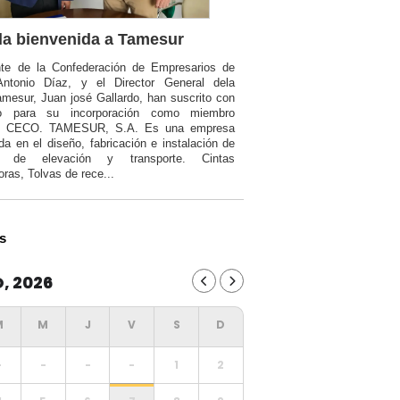
a bienvenida a Tamesur
nte de la Confederación de Empresarios de
Antonio Díaz, y el Director General dela
mesur, Juan josé Gallardo, han suscrito con
o para su incorporación como miembro
a CECO. TAMESUR, S.A. Es una empresa
da en el diseño, fabricación e instalación de
ia de elevación y transporte. Cintas
oras, Tolvas de rece...
s
, 2026
-
-
-
-
1
2