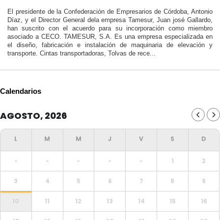
El presidente de la Confederación de Empresarios de Córdoba, Antonio
Díaz, y el Director General dela empresa Tamesur, Juan josé Gallardo,
han suscrito con el acuerdo para su incorporación como miembro
asociado a CECO. TAMESUR, S.A. Es una empresa especializada en
el diseño, fabricación e instalación de maquinaria de elevación y
transporte. Cintas transportadoras, Tolvas de rece...
Calendarios
AGOSTO, 2026
-
-
-
-
-
1
2
3
4
5
6
7
8
9
10
11
12
13
14
15
16