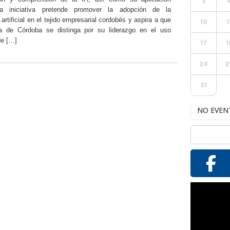
3
La iniciativa pretende promover la adopción de la
a artificial en el tejido empresarial cordobés y aspira a que
10
1
ia de Córdoba se distinga por su liderazgo en el uso
de […]
17
1
24
2
31
NO EVEN
Reproductor
de
vídeo