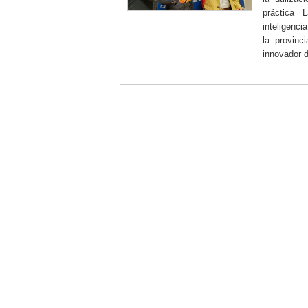
práctica 
inteligenci
la provinc
innovador 