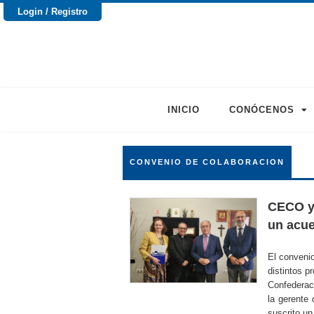
Login / Registro
INICIO
CONÓCENOS
CONVENIO DE COLABORACION
CECO y 
un acue
El convenio
distintos p
Confederac
la gerente
suscrito un