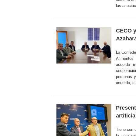
las asocia
CECO y 
Azahara
La Confede
Alimentos
acuerdo m
cooperaci
personas y
acuerdo, su
Present
artifici
Tiene como
la utiliza