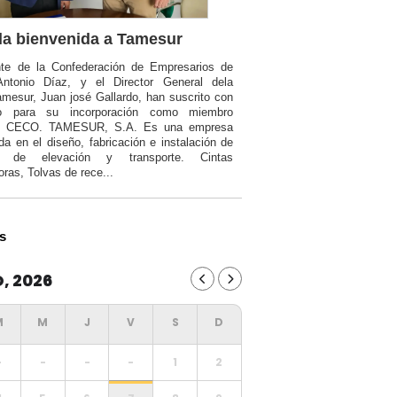
a bienvenida a Tamesur
nte de la Confederación de Empresarios de
Antonio Díaz, y el Director General dela
mesur, Juan josé Gallardo, han suscrito con
o para su incorporación como miembro
a CECO. TAMESUR, S.A. Es una empresa
da en el diseño, fabricación e instalación de
ia de elevación y transporte. Cintas
oras, Tolvas de rece...
s
, 2026
-
-
-
-
1
2