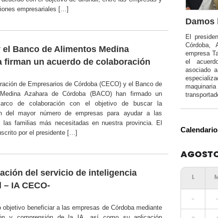
ciones empresariales […]
Damos l
El preside
Córdoba, 
el Banco de Alimentos Medina
empresa Ta
 firman un acuerdo de colaboración
el acuerd
asociado 
especializa
ración de Empresarios de Córdoba (CECO) y el Banco de
maquinar
 Medina Azahara de Córdoba (BACO) han firmado un
transportad
arco de colaboración con el objetivo de buscar la
ón del mayor número de empresas para ayudar a las
 las familias más necesitadas en nuestra provincia. El
Calendario
scrito por el presidente […]
AGOSTO
ación del servicio de inteligencia
al – IA CECO-
-
 objetivo beneficiar a las empresas de Córdoba mediante
ción y comprensión de la IA, así como su aplicación