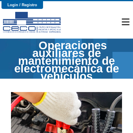
Login / Registro
Operaciones
auxiliares de
mantenimiento de
electromecánica de
vehículos