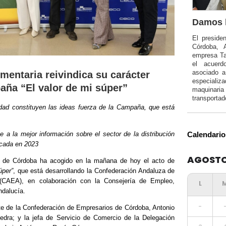
Damos l
El preside
Córdoba, 
empresa Ta
el acuerd
asociado 
imentaria reivindica su carácter
especializa
aña “El valor de mi súper”
maquinar
transportad
ilidad constituyen las ideas fuerza de la Campaña, que está
 la mejor información sobre el sector de la distribución
Calendario
icada en 2023
AGOSTO
s de Córdoba ha acogido en la mañana de hoy el acto de
úper”
, que está desarrollando la Confederación Andaluza de
(CAEA), en colaboración con la Consejería de Empleo,
ndalucía.
-
ente de la Confederación de Empresarios de Córdoba, Antonio
edra; y la jefa de Servicio de Comercio de la Delegación