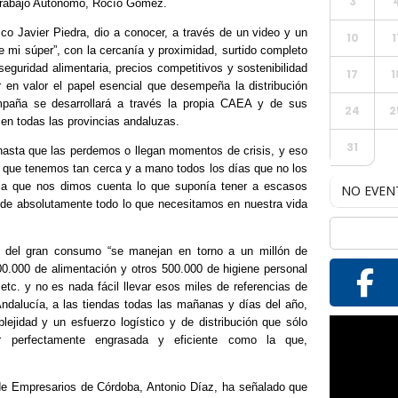
3
 Trabajo Autónomo, Rocío Gómez.
 Javier Piedra, dio a conocer, a través de un video y un
10
1
 mi súper”, con la cercanía y proximidad, surtido completo
seguridad alimentaria, precios competitivos y sostenibilidad
17
1
en valor el papel esencial que desempeña la distribución
mpaña se desarrollará a través la propia CAEA y de sus
24
2
en todas las provincias andaluzas.
31
 hasta que las perdemos o llegan momentos de crisis, y eso
que tenemos tan cerca y a mano todos los días que no los
ia que nos dimos cuenta lo que suponía tener a escasos
NO EVEN
de absolutamente todo lo que necesitamos en nuestra vida
 del gran consumo “se manejan en torno a un millón de
0.000 de alimentación y otros 500.000 de higiene personal
etc. y no es nada fácil llevar esos miles de referencias de
ndalucía, a las tiendas todas las mañanas y días del año,
lejidad y un esfuerzo logístico y de distribución que sólo
Reproductor
 perfectamente engrasada y eficiente como la que,
de
vídeo
de Empresarios de Córdoba, Antonio Díaz, ha señalado que