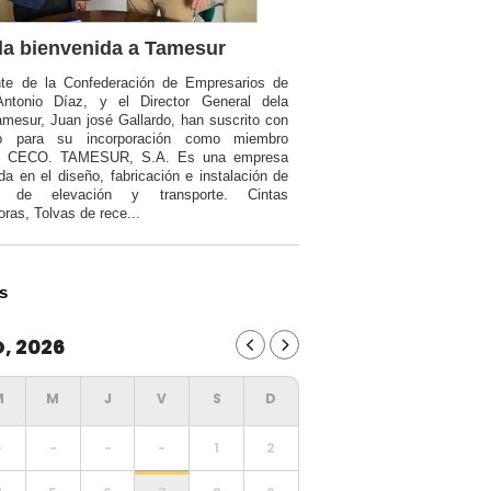
a bienvenida a Tamesur
nte de la Confederación de Empresarios de
Antonio Díaz, y el Director General dela
mesur, Juan josé Gallardo, han suscrito con
o para su incorporación como miembro
a CECO. TAMESUR, S.A. Es una empresa
da en el diseño, fabricación e instalación de
ia de elevación y transporte. Cintas
oras, Tolvas de rece...
s
, 2026
-
-
-
-
1
2