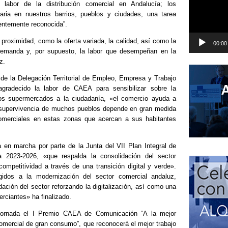
abor de la distribución comercial en Andalucía; los
ria en nuestros barrios, pueblos y ciudades, una tarea
ientemente reconocida”.
proximidad, como la oferta variada, la calidad, así como la
00:00
demanda y, por supuesto, la labor que desempeñan en la
z.
 de la Delegación Territorial de Empleo, Empresa y Trabajo
adecido la labor de CAEA para sensibilizar sobre la
 los supermercados a la ciudadanía, «el comercio ayuda a
la supervivencia de muchos pueblos depende en gran medida
comerciales en estas zonas que acercan a sus habitantes
en marcha por parte de la Junta del VII Plan Integral de
a 2023-2026, «que respalda la consolidación del sector
competitividad a través de una transición digital y verde».
igidos a la modernización del sector comercial andaluz,
dación del sector reforzando la digitalización, así como una
rciantes» ha finalizado.
jornada el I Premio CAEA de Comunicación “A la mejor
 comercial de gran consumo”, que reconocerá el mejor trabajo