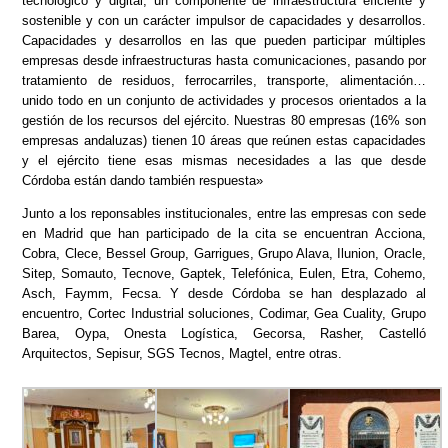
tecnológico y digital, un componente de infraestructura eficiente y
sostenible y con un carácter impulsor de capacidades y desarrollos.
Capacidades y desarrollos en las que pueden participar múltiples
empresas desde infraestructuras hasta comunicaciones, pasando por
tratamiento de residuos, ferrocarriles, transporte, alimentación…
unido todo en un conjunto de actividades y procesos orientados a la
gestión de los recursos del ejército. Nuestras 80 empresas (16% son
empresas andaluzas) tienen 10 áreas que reúnen estas capacidades
y el ejército tiene esas mismas necesidades a las que desde
Córdoba están dando también respuesta»
Junto a los reponsables institucionales, entre las empresas con sede
en Madrid que han participado de la cita se encuentran Acciona,
Cobra, Clece, Bessel Group, Garrigues, Grupo Alava, Ilunion, Oracle,
Sitep, Somauto, Tecnove, Gaptek, Telefónica, Eulen, Etra, Cohemo,
Asch, Faymm, Fecsa. Y desde Córdoba se han desplazado al
encuentro, Cortec Industrial soluciones, Codimar, Gea Cuality, Grupo
Barea, Oypa, Onesta Logística, Gecorsa, Rasher, Castelló
Arquitectos, Sepisur, SGS Tecnos, Magtel, entre otras.