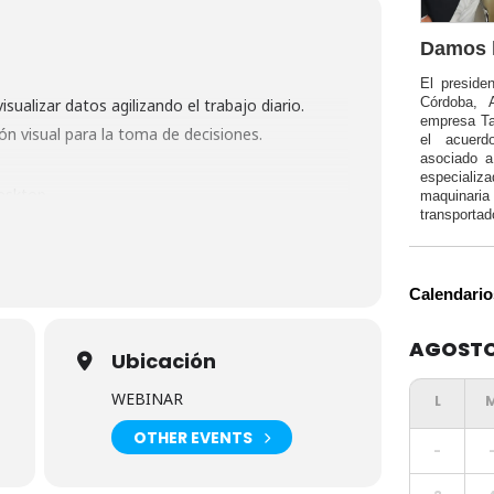
Damos l
El preside
Córdoba, 
isualizar datos agilizando el trabajo diario.
empresa Ta
ón visual para la toma de decisiones.
el acuerd
asociado 
especializa
esktop.
maquinar
er BI.
transportad
nes.
o.
Calendario
AGOSTO
Ubicación
WEBINAR
OTHER EVENTS
-