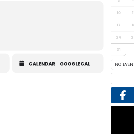
3
10
1
17
1
24
2
31
CALENDAR
GOOGLECAL
NO EVEN
Reproductor
de
vídeo