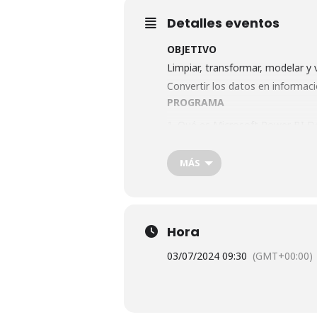
Detalles eventos
OBJETIVO
Limpiar, transformar, modelar y v
Convertir los datos en informaci
PROGRAMA
1. Qué es Microsoft Power BI D
2. Trabajar con los datos en Pow
3. Crear y configurar visualizacio
MÁS
4. Configurar el cuadro de mand
Hora
03/07/2024 09:30
(GMT+00:00)