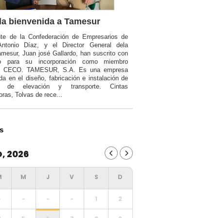
a bienvenida a Tamesur
nte de la Confederación de Empresarios de
Antonio Díaz, y el Director General dela
mesur, Juan josé Gallardo, han suscrito con
o para su incorporación como miembro
a CECO. TAMESUR, S.A. Es una empresa
da en el diseño, fabricación e instalación de
ia de elevación y transporte. Cintas
oras, Tolvas de rece...
s
, 2026
-
-
-
-
1
2