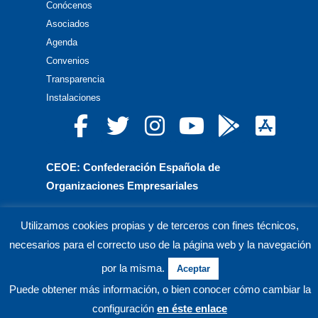
Conócenos
Asociados
Agenda
Convenios
Transparencia
Instalaciones
CEOE: Confederación Española de
Organizaciones Empresariales
CEPYME: Confederación Española de la Pequeña
Utilizamos cookies propias y de terceros con fines técnicos,
y Mediana Empresa
necesarios para el correcto uso de la página web y la navegación
CEA: Confederación de Empresarios de Andalucía
por la misma.
Aceptar
Puede obtener más información, o bien conocer cómo cambiar la
© CECO Confederación de Empresarios de Córdoba.
configuración
en éste enlace