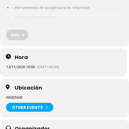
– Herramientas de google para las empresas
– Términos legales online
Enlace zoom
:
MÁS
https://us02web.zoom.us/webinar/register/WN_SmDd2zZDRuSm0
CV8fafoMA
Hora
12/11/2020 10:00
(GMT+00:00)
Ubicación
WEBINAR
OTHER EVENTS
Organizador