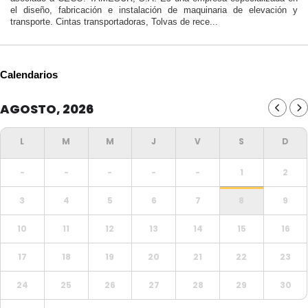
el diseño, fabricación e instalación de maquinaria de elevación y
transporte. Cintas transportadoras, Tolvas de rece...
Calendarios
AGOSTO, 2026
-
-
-
-
-
1
2
3
4
5
6
7
8
9
10
11
12
13
14
15
16
17
18
19
20
21
22
23
24
25
26
27
28
29
30