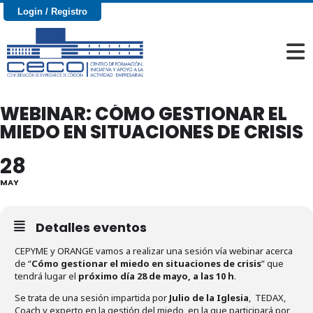
Login / Registro
WEBINAR: CÓMO GESTIONAR EL
MIEDO EN SITUACIONES DE CRISIS
28
MAY
Detalles eventos
CEPYME y ORANGE vamos a realizar una sesión vía webinar acerca
de “
Cómo gestionar el miedo en situaciones de crisis
” que
tendrá lugar el
próximo día 28 de mayo, a las 10 h
.
Se trata de una sesión impartida por
Julio de la Iglesia
, TEDAX,
Coach y experto en la gestión del miedo, en la que participará por