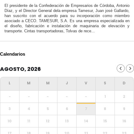
El presidente de la Confederación de Empresarios de Córdoba, Antonio
Díaz, y el Director General dela empresa Tamesur, Juan josé Gallardo,
han suscrito con el acuerdo para su incorporación como miembro
asociado a CECO. TAMESUR, S.A. Es una empresa especializada en
el diseño, fabricación e instalación de maquinaria de elevación y
transporte. Cintas transportadoras, Tolvas de rece...
Calendarios
AGOSTO, 2026
-
-
-
-
-
1
2
3
4
5
6
7
8
9
10
11
12
13
14
15
16
17
18
19
20
21
22
23