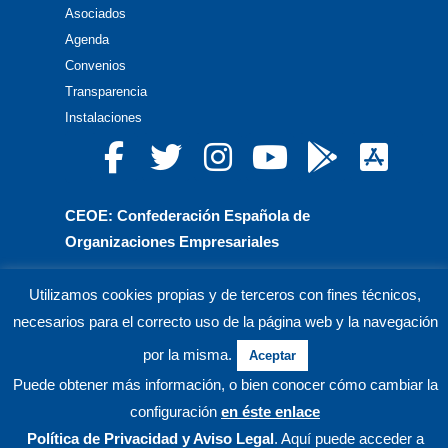
Asociados
Agenda
Convenios
Transparencia
Instalaciones
CEOE: Confederación Española de
Organizaciones Empresariales
CEPYME: Confederación Española de la Pequeña
Utilizamos cookies propias y de terceros con fines técnicos,
y Mediana Empresa
necesarios para el correcto uso de la página web y la navegación
CEA: Confederación de Empresarios de Andalucía
por la misma.
Aceptar
Puede obtener más información, o bien conocer cómo cambiar la
© CECO Confederación de Empresarios de Córdoba.
configuración
en éste enlace
Política de Privacidad
y Aviso Legal
. Aquí puede acceder a