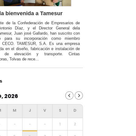
a bienvenida a Tamesur
nte de la Confederación de Empresarios de
Antonio Díaz, y el Director General dela
mesur, Juan josé Gallardo, han suscrito con
o para su incorporación como miembro
a CECO. TAMESUR, S.A. Es una empresa
da en el diseño, fabricación e instalación de
ia de elevación y transporte. Cintas
oras, Tolvas de rece...
s
, 2026
-
-
-
-
1
2