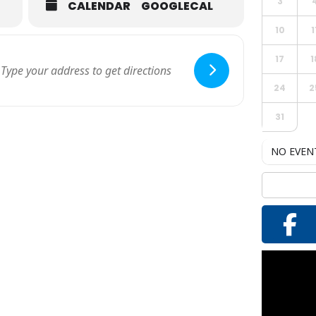
3
CALENDAR
GOOGLECAL
10
1
17
1
24
2
31
NO EVEN
Reproductor
de
vídeo