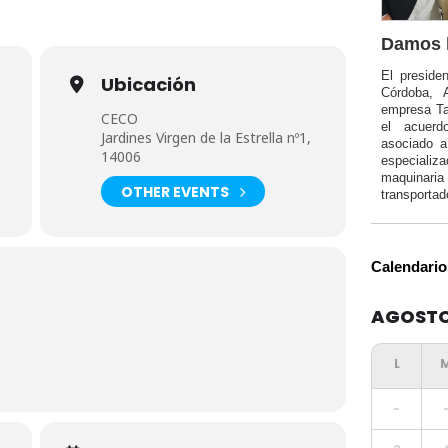
Damos l
El preside
Ubicación
Córdoba, 
empresa Ta
CECO
el acuerd
Jardines Virgen de la Estrella nº1,
asociado 
14006
especializa
maquinar
OTHER EVENTS
transportad
Calendario
AGOSTO
-