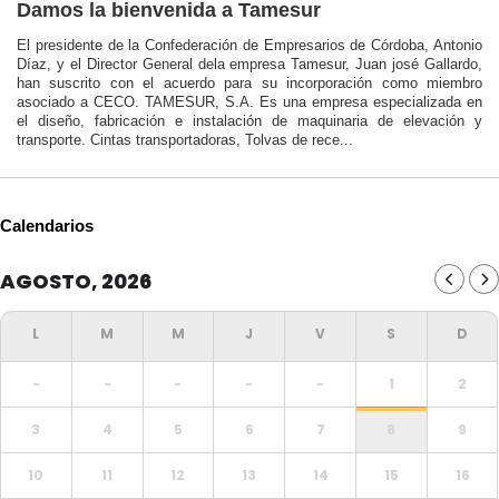
Damos la bienvenida a Tamesur
El presidente de la Confederación de Empresarios de Córdoba, Antonio
Díaz, y el Director General dela empresa Tamesur, Juan josé Gallardo,
han suscrito con el acuerdo para su incorporación como miembro
asociado a CECO. TAMESUR, S.A. Es una empresa especializada en
el diseño, fabricación e instalación de maquinaria de elevación y
transporte. Cintas transportadoras, Tolvas de rece...
Calendarios
AGOSTO, 2026
-
-
-
-
-
1
2
3
4
5
6
7
8
9
10
11
12
13
14
15
16