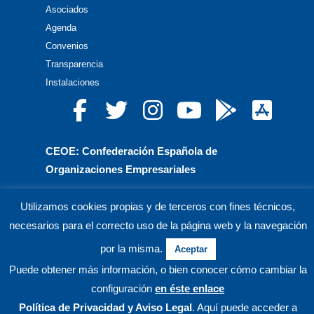
Asociados
Agenda
Convenios
Transparencia
Instalaciones
CEOE: Confederación Española de
Organizaciones Empresariales
CEPYME: Confederación Española de la Pequeña
Utilizamos cookies propias y de terceros con fines técnicos,
y Mediana Empresa
necesarios para el correcto uso de la página web y la navegación
CEA: Confederación de Empresarios de Andalucía
por la misma.
Aceptar
Puede obtener más información, o bien conocer cómo cambiar la
© CECO Confederación de Empresarios de Córdoba.
configuración
en éste enlace
Política de Privacidad
y Aviso Legal
. Aquí puede acceder a