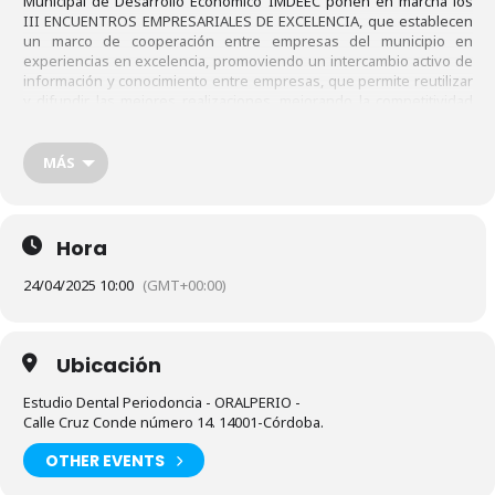
Municipal de Desarrollo Económico IMDEEC ponen en marcha los
III ENCUENTROS EMPRESARIALES DE EXCELENCIA, que establecen
un marco de cooperación entre empresas del municipio en
experiencias en excelencia, promoviendo un intercambio activo de
información y conocimiento entre empresas, que permite reutilizar
y difundir las mejores realizaciones, mejorando la competitividad
de todo el tejido empresarial.
Segundo encuentro empresarial Estudio Dental Periodoncia
MÁS
– ORALPERIO – 24/04/2025
Hora
24/04/2025 10:00
(GMT+00:00)
Ubicación
Estudio Dental Periodoncia - ORALPERIO -
Calle Cruz Conde número 14. 14001-Córdoba.
OTHER EVENTS