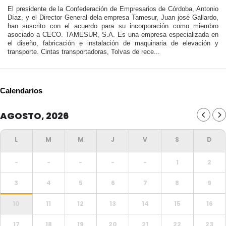
El presidente de la Confederación de Empresarios de Córdoba, Antonio
Díaz, y el Director General dela empresa Tamesur, Juan josé Gallardo,
han suscrito con el acuerdo para su incorporación como miembro
asociado a CECO. TAMESUR, S.A. Es una empresa especializada en
el diseño, fabricación e instalación de maquinaria de elevación y
transporte. Cintas transportadoras, Tolvas de rece...
Calendarios
AGOSTO, 2026
-
-
-
-
-
1
2
3
4
5
6
7
8
9
10
11
12
13
14
15
16
17
18
19
20
21
22
23