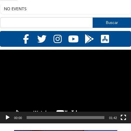
NO EVENTS
Reproductor
de
vídeo
00:00
01:42