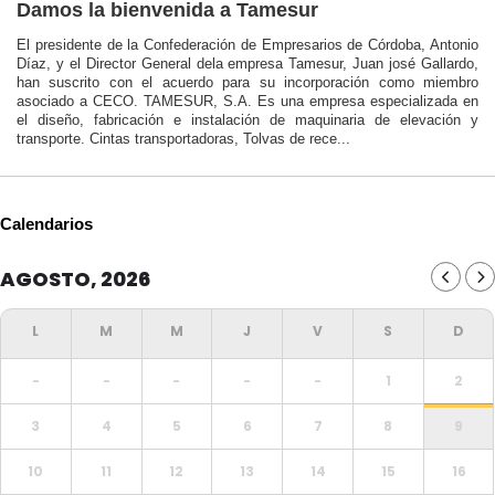
Damos la bienvenida a Tamesur
El presidente de la Confederación de Empresarios de Córdoba, Antonio
Díaz, y el Director General dela empresa Tamesur, Juan josé Gallardo,
han suscrito con el acuerdo para su incorporación como miembro
asociado a CECO. TAMESUR, S.A. Es una empresa especializada en
el diseño, fabricación e instalación de maquinaria de elevación y
transporte. Cintas transportadoras, Tolvas de rece...
Calendarios
AGOSTO, 2026
-
-
-
-
-
1
2
3
4
5
6
7
8
9
10
11
12
13
14
15
16