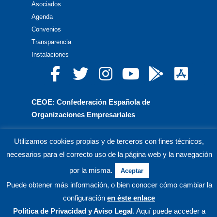
Asociados
Agenda
Convenios
Transparencia
Instalaciones
CEOE: Confederación Española de
Organizaciones Empresariales
CEPYME: Confederación Española de la Pequeña
Utilizamos cookies propias y de terceros con fines técnicos,
y Mediana Empresa
necesarios para el correcto uso de la página web y la navegación
CEA: Confederación de Empresarios de Andalucía
por la misma.
Aceptar
Puede obtener más información, o bien conocer cómo cambiar la
© CECO Confederación de Empresarios de Córdoba.
configuración
en éste enlace
Política de Privacidad
y Aviso Legal
. Aquí puede acceder a