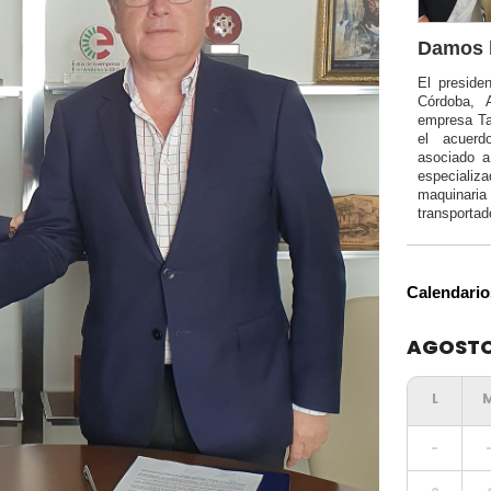
Damos l
El preside
Córdoba, 
empresa Ta
el acuerd
asociado 
especializa
maquinar
transportad
Calendario
AGOSTO
-