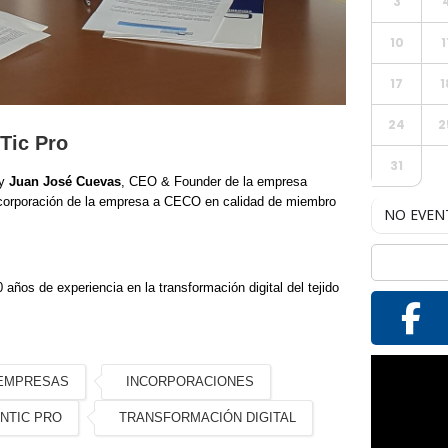
3
10
1
17
1
24
2
Tic Pro
31
 y
Juan José Cuevas
, CEO & Founder
de la empresa
incorporación de la empresa a CECO en calidad de miembro
NO EVEN
0
años
de
experiencia
en
la
transformación
digital
del
tejido
Reproductor
EMPRESAS
INCORPORACIONES
de
NTIC PRO
TRANSFORMACIÓN DIGITAL
vídeo