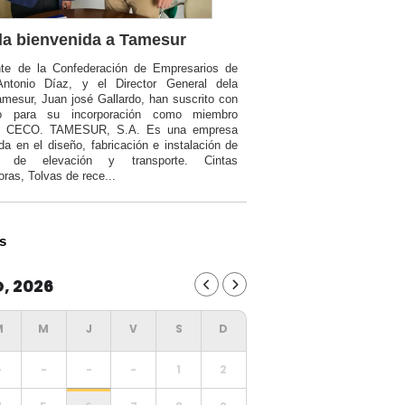
a bienvenida a Tamesur
nte de la Confederación de Empresarios de
Antonio Díaz, y el Director General dela
mesur, Juan josé Gallardo, han suscrito con
o para su incorporación como miembro
a CECO. TAMESUR, S.A. Es una empresa
da en el diseño, fabricación e instalación de
ia de elevación y transporte. Cintas
oras, Tolvas de rece...
s
, 2026
-
-
-
-
1
2