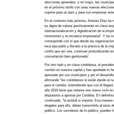
elecciones generales; y en mayo, las municipa
en el próximo otoño con unas nuevas eleccione
supone para un país y para sus empresas este
En el contexto más próximo, Antonio Díaz ha m
es digno de valorar positivamente en clave empr
internacionalización y digitalización de la em
inversiones y la iniciativa empresarial”. Y ha
corresponde con lo que desde las organizaci
toca ejecutarlo y llevarlo a la práctica de la 
confío que así sea, continuar profundizando en l
concertación bien gestionada”.
Por otro lado y en clave cordobesa, el presid
cambio en nuestra capital y han aprobado lo he
apostado por sus municipios y por el desarroll
afirmando “los cordobeses le están dando al n
para el cambio, entendiendo que con él llegará
año 2019 tiene que notarse ese nuevo ciclo en
dispuestos a apostar por Córdoba. En definitiva,
continuado, “la actitud si importa. Esa manera
elegidos para ello, deben transmitirlo al rest
público. Los servidores de lo público, pueden 