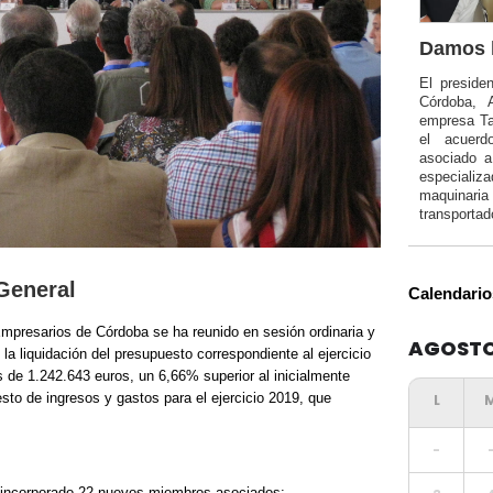
Damos l
El preside
Córdoba, 
empresa Ta
el acuerd
asociado 
especializa
maquinar
transportad
General
Calendario
mpresarios de Córdoba se ha reunido en sesión ordinaria y
AGOSTO
a liquidación del presupuesto correspondiente al ejercicio
s de 1.242.643 euros, un 6,66% superior al inicialmente
to de ingresos y gastos para el ejercicio 2019, que
-
a incorporado 22 nuevos miembros asociados: