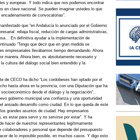
les y europeas. Y todo indica que nos podemos encontrar
s en clave nacional. Se pueden imaginar ustedes lo que
 encadenamiento de convocatorias”.
anifestado que “en Andalucía lo anunciado por el Gobierno
esarial: rebaja fiscal, reducción de cargas administrativas,
presa… En definitiva ayudar a la implementación de
 continuado “Tengo que decir que en gran medida se
ones empresariales llevábamos tiempo demandando. Ahora
mejor manera. Ahora bien, es absolutamente necesario y
a cultura del diálogo social bien entendido y la
ente de CECO ha dicho “Los cordobeses han optado por el
cho hasta ahora en la provincia, con una Diputación que ha
o socioeconómico desde el diálogo y la negociación”,
uevo gobierno municipal una confianza y una oportunidad
 el ansiado desarrollo como ciudad. En lo que queda de este
 los grandes asuntos de ciudad. Hay empresarios
 es estar para servir y no servirse por estar”. Y ha
 de hacer de nuestros representantes legítimamente
o de colaboradores y personal que depende del presupuesto
hacer de lo imposible posible, en muchos casos. Y digo esto