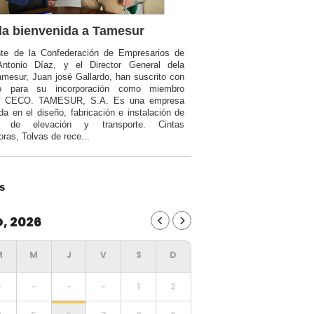
a bienvenida a Tamesur
nte de la Confederación de Empresarios de
Antonio Díaz, y el Director General dela
mesur, Juan josé Gallardo, han suscrito con
o para su incorporación como miembro
a CECO. TAMESUR, S.A. Es una empresa
da en el diseño, fabricación e instalación de
ia de elevación y transporte. Cintas
oras, Tolvas de rece...
s
, 2026
-
-
-
-
1
2