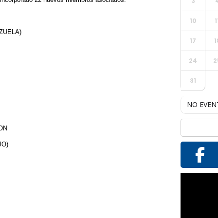
3
10
1
ZUELA)
17
1
24
2
31
NO EVEN
ON
JO)
Reproductor
de
vídeo