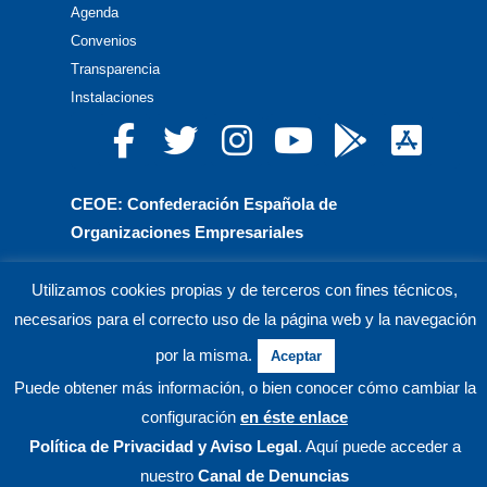
Agenda
Convenios
Transparencia
Instalaciones
CEOE: Confederación Española de
Organizaciones Empresariales
CEPYME: Confederación Española de la Pequeña
Utilizamos cookies propias y de terceros con fines técnicos,
y Mediana Empresa
necesarios para el correcto uso de la página web y la navegación
CEA: Confederación de Empresarios de Andalucía
por la misma.
Aceptar
Puede obtener más información, o bien conocer cómo cambiar la
© CECO Confederación de Empresarios de Córdoba.
configuración
en éste enlace
Política de Privacidad
y Aviso Legal
. Aquí puede acceder a
nuestro
Canal de Denuncias