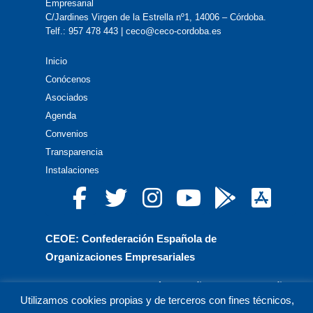
Empresarial
C/Jardines Virgen de la Estrella nº1, 14006 – Córdoba.
Telf.: 957 478 443 | ceco@ceco-cordoba.es
Inicio
Conócenos
Asociados
Agenda
Convenios
Transparencia
Instalaciones
CEOE: Confederación Española de
Organizaciones Empresariales
CEPYME: Confederación Española de la Pequeña
Utilizamos cookies propias y de terceros con fines técnicos,
y Mediana Empresa