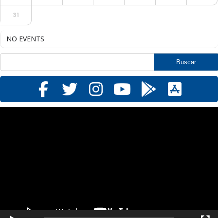
31
NO EVENTS
Reproductor
de
vídeo