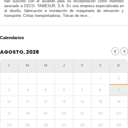
han suscrito con el acuerdo para su incorporación como miembro
asociado a CECO. TAMESUR, S.A. Es una empresa especializada en
el diseño, fabricación e instalación de maquinaria de elevación y
transporte. Cintas transportadoras, Tolvas de rece...
Calendarios
AGOSTO, 2026
-
-
-
-
-
1
2
3
4
5
6
7
8
9
10
11
12
13
14
15
16
17
18
19
20
21
22
23
24
25
26
27
28
29
30