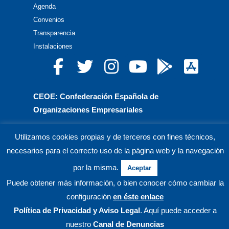
Agenda
Convenios
Transparencia
Instalaciones
CEOE: Confederación Española de
Organizaciones Empresariales
CEPYME: Confederación Española de la Pequeña
Utilizamos cookies propias y de terceros con fines técnicos,
y Mediana Empresa
necesarios para el correcto uso de la página web y la navegación
CEA: Confederación de Empresarios de Andalucía
por la misma.
Aceptar
Puede obtener más información, o bien conocer cómo cambiar la
© CECO Confederación de Empresarios de Córdoba.
configuración
en éste enlace
Política de Privacidad
y Aviso Legal
. Aquí puede acceder a
nuestro
Canal de Denuncias