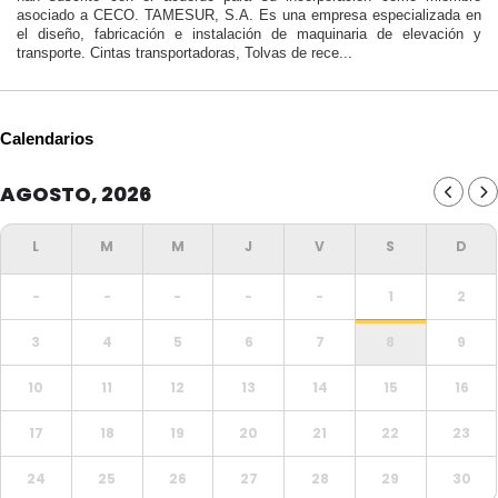
asociado a CECO. TAMESUR, S.A. Es una empresa especializada en
el diseño, fabricación e instalación de maquinaria de elevación y
transporte. Cintas transportadoras, Tolvas de rece...
Calendarios
AGOSTO, 2026
-
-
-
-
-
1
2
3
4
5
6
7
8
9
10
11
12
13
14
15
16
17
18
19
20
21
22
23
24
25
26
27
28
29
30