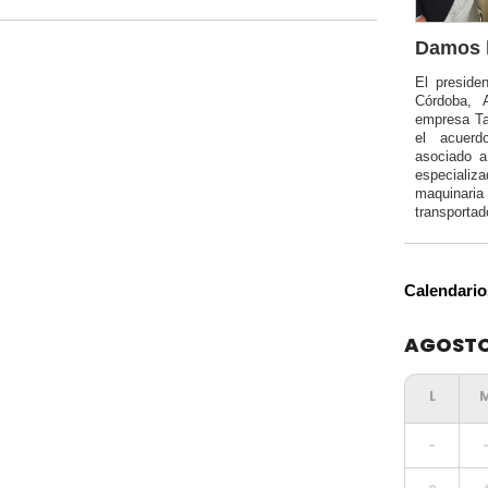
Damos l
El preside
Córdoba, 
empresa Ta
el acuerd
asociado 
especializa
maquinar
transportad
Calendario
AGOSTO
-