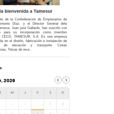
a bienvenida a Tamesur
nte de la Confederación de Empresarios de
Antonio Díaz, y el Director General dela
mesur, Juan josé Gallardo, han suscrito con
o para su incorporación como miembro
a CECO. TAMESUR, S.A. Es una empresa
da en el diseño, fabricación e instalación de
ia de elevación y transporte. Cintas
oras, Tolvas de rece...
s
, 2026
-
-
-
-
1
2