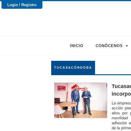
Login / Registro
INICIO
CONÓCENOS
TUCASACÓRDOBA
Tucasac
incorp
La empresa
acción pre
altos por 
movilidad
adhesión a
de la primer