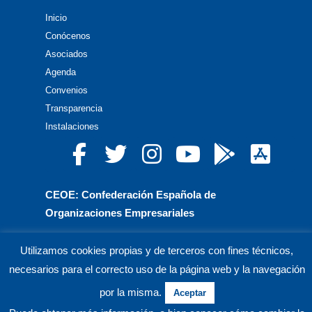
Inicio
Conócenos
Asociados
Agenda
Convenios
Transparencia
Instalaciones
CEOE: Confederación Española de
Organizaciones Empresariales
CEPYME: Confederación Española de la Pequeña
Utilizamos cookies propias y de terceros con fines técnicos,
y Mediana Empresa
necesarios para el correcto uso de la página web y la navegación
CEA: Confederación de Empresarios de Andalucía
por la misma.
Aceptar