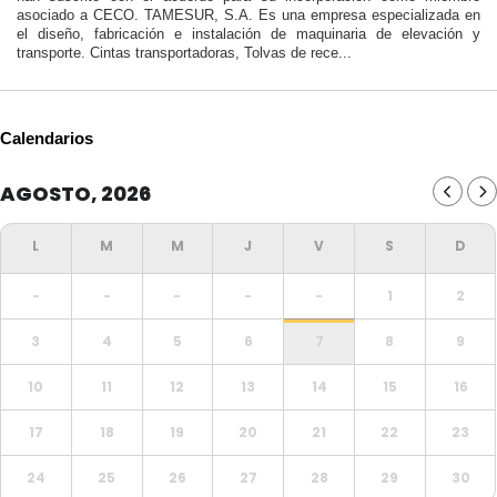
asociado a CECO. TAMESUR, S.A. Es una empresa especializada en
el diseño, fabricación e instalación de maquinaria de elevación y
transporte. Cintas transportadoras, Tolvas de rece...
Calendarios
AGOSTO, 2026
-
-
-
-
-
1
2
3
4
5
6
7
8
9
10
11
12
13
14
15
16
17
18
19
20
21
22
23
24
25
26
27
28
29
30