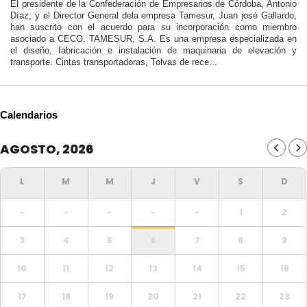
El presidente de la Confederación de Empresarios de Córdoba, Antonio
Díaz, y el Director General dela empresa Tamesur, Juan josé Gallardo,
han suscrito con el acuerdo para su incorporación como miembro
asociado a CECO. TAMESUR, S.A. Es una empresa especializada en
el diseño, fabricación e instalación de maquinaria de elevación y
transporte. Cintas transportadoras, Tolvas de rece...
Calendarios
AGOSTO, 2026
-
-
-
-
-
1
2
3
4
5
6
7
8
9
10
11
12
13
14
15
16
17
18
19
20
21
22
23