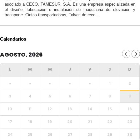
asociado a CECO. TAMESUR, S.A. Es una empresa especializada en
el diseño, fabricación e instalación de maquinaria de elevación y
transporte. Cintas transportadoras, Tolvas de rece...
Calendarios
AGOSTO, 2026
-
-
-
-
-
1
2
3
4
5
6
7
8
9
10
11
12
13
14
15
16
17
18
19
20
21
22
23
24
25
26
27
28
29
30