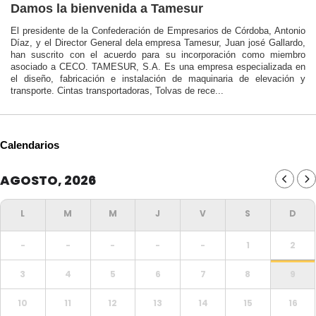
Damos la bienvenida a Tamesur
El presidente de la Confederación de Empresarios de Córdoba, Antonio
Díaz, y el Director General dela empresa Tamesur, Juan josé Gallardo,
han suscrito con el acuerdo para su incorporación como miembro
asociado a CECO. TAMESUR, S.A. Es una empresa especializada en
el diseño, fabricación e instalación de maquinaria de elevación y
transporte. Cintas transportadoras, Tolvas de rece...
Calendarios
AGOSTO, 2026
-
-
-
-
-
1
2
3
4
5
6
7
8
9
10
11
12
13
14
15
16