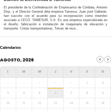
El presidente de la Confederación de Empresarios de Córdoba, Antonio
Díaz, y el Director General dela empresa Tamesur, Juan josé Gallardo,
han suscrito con el acuerdo para su incorporación como miembro
asociado a CECO. TAMESUR, S.A. Es una empresa especializada en
el diseño, fabricación e instalación de maquinaria de elevación y
transporte. Cintas transportadoras, Tolvas de rece...
Calendarios
AGOSTO, 2026
-
-
-
-
-
1
2
3
4
5
6
7
8
9
10
11
12
13
14
15
16