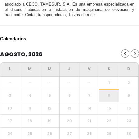
asociado a CECO. TAMESUR, S.A. Es una empresa especializada en
el diseño, fabricación e instalación de maquinaria de elevación y
transporte. Cintas transportadoras, Tolvas de rece...
Calendarios
AGOSTO, 2026
-
-
-
-
-
1
2
3
4
5
6
7
8
9
10
11
12
13
14
15
16
17
18
19
20
21
22
23
24
25
26
27
28
29
30