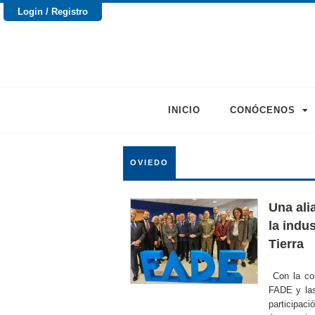
Login / Registro
INICIO
CONÓCENOS
OVIEDO
Una alia
la indus
Tierra
Con la col
FADE y las
participa