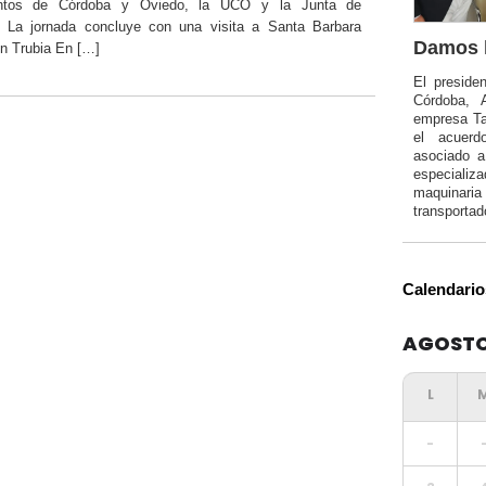
ntos de Córdoba y Oviedo, la UCO y la Junta de
 La jornada concluye con una visita a Santa Barbara
Damos l
n Trubia En […]
El preside
Córdoba, 
empresa Ta
el acuerd
asociado 
especializa
maquinar
transportad
Calendario
AGOSTO
-