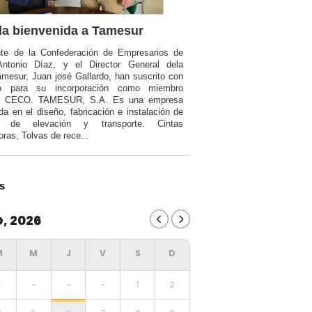
a bienvenida a Tamesur
nte de la Confederación de Empresarios de
Antonio Díaz, y el Director General dela
mesur, Juan josé Gallardo, han suscrito con
o para su incorporación como miembro
a CECO. TAMESUR, S.A. Es una empresa
da en el diseño, fabricación e instalación de
ia de elevación y transporte. Cintas
oras, Tolvas de rece...
s
, 2026
-
-
-
-
1
2