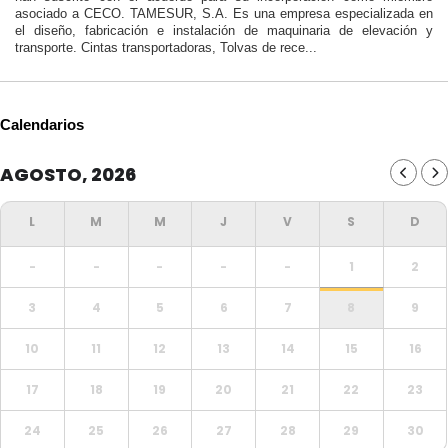
asociado a CECO. TAMESUR, S.A. Es una empresa especializada en
el diseño, fabricación e instalación de maquinaria de elevación y
transporte. Cintas transportadoras, Tolvas de rece...
Calendarios
AGOSTO, 2026
-
-
-
-
-
1
2
3
4
5
6
7
8
9
10
11
12
13
14
15
16
17
18
19
20
21
22
23
24
25
26
27
28
29
30