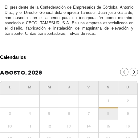
El presidente de la Confederación de Empresarios de Córdoba, Antonio
Díaz, y el Director General dela empresa Tamesur, Juan josé Gallardo,
han suscrito con el acuerdo para su incorporación como miembro
asociado a CECO. TAMESUR, S.A. Es una empresa especializada en
el diseño, fabricación e instalación de maquinaria de elevación y
transporte. Cintas transportadoras, Tolvas de rece...
Calendarios
AGOSTO, 2026
-
-
-
-
-
1
2
3
4
5
6
7
8
9
10
11
12
13
14
15
16