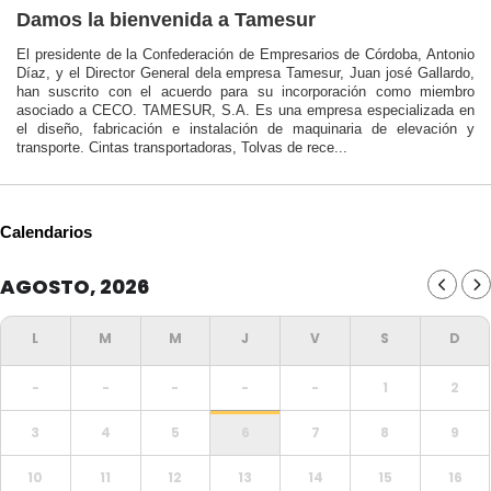
Damos la bienvenida a Tamesur
El presidente de la Confederación de Empresarios de Córdoba, Antonio
Díaz, y el Director General dela empresa Tamesur, Juan josé Gallardo,
han suscrito con el acuerdo para su incorporación como miembro
asociado a CECO. TAMESUR, S.A. Es una empresa especializada en
el diseño, fabricación e instalación de maquinaria de elevación y
transporte. Cintas transportadoras, Tolvas de rece...
Calendarios
AGOSTO, 2026
-
-
-
-
-
1
2
3
4
5
6
7
8
9
10
11
12
13
14
15
16