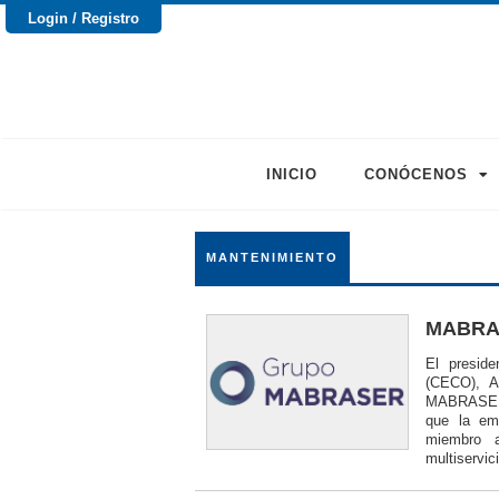
Login / Registro
INICIO
CONÓCENOS
MANTENIMIENTO
MABRAS
El presid
(CECO), A
MABRASER S
que la em
miembro 
multiservic