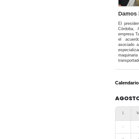
Damos l
El preside
Córdoba, 
empresa Ta
el acuerd
asociado 
especializa
maquinar
transportad
Calendario
AGOSTO
-