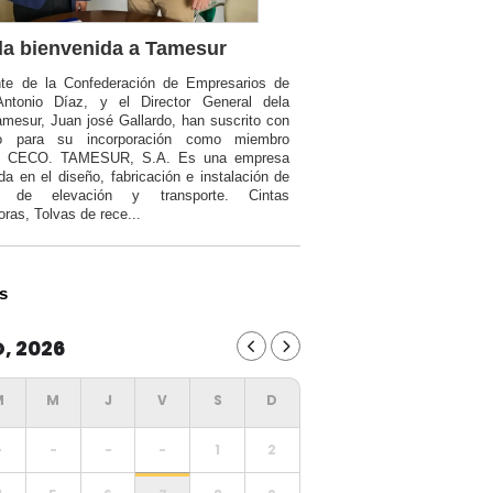
a bienvenida a Tamesur
nte de la Confederación de Empresarios de
Antonio Díaz, y el Director General dela
mesur, Juan josé Gallardo, han suscrito con
o para su incorporación como miembro
a CECO. TAMESUR, S.A. Es una empresa
da en el diseño, fabricación e instalación de
ia de elevación y transporte. Cintas
oras, Tolvas de rece...
s
, 2026
-
-
-
-
1
2