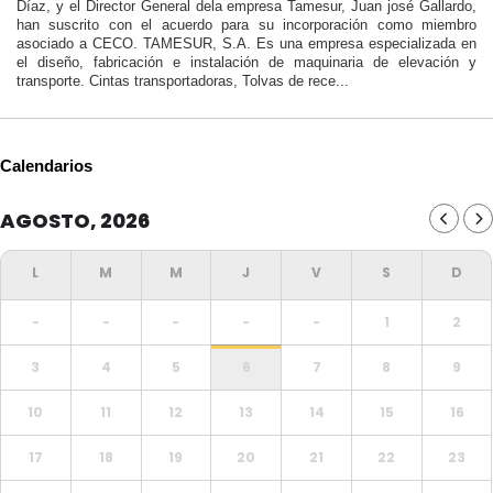
Díaz, y el Director General dela empresa Tamesur, Juan josé Gallardo,
han suscrito con el acuerdo para su incorporación como miembro
asociado a CECO. TAMESUR, S.A. Es una empresa especializada en
el diseño, fabricación e instalación de maquinaria de elevación y
transporte. Cintas transportadoras, Tolvas de rece...
Calendarios
AGOSTO, 2026
-
-
-
-
-
1
2
3
4
5
6
7
8
9
10
11
12
13
14
15
16
17
18
19
20
21
22
23