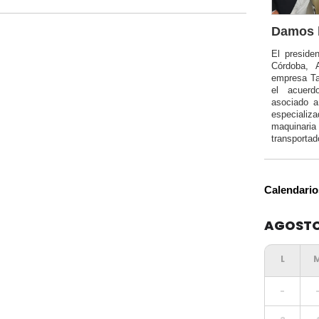
Damos l
El preside
Córdoba, 
empresa Ta
el acuerd
asociado 
especializa
maquinar
transportad
Calendario
AGOSTO
-