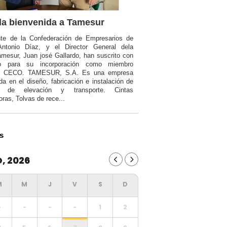
a bienvenida a Tamesur
nte de la Confederación de Empresarios de
Antonio Díaz, y el Director General dela
mesur, Juan josé Gallardo, han suscrito con
o para su incorporación como miembro
a CECO. TAMESUR, S.A. Es una empresa
da en el diseño, fabricación e instalación de
ia de elevación y transporte. Cintas
oras, Tolvas de rece...
s
, 2026
-
-
-
-
1
2