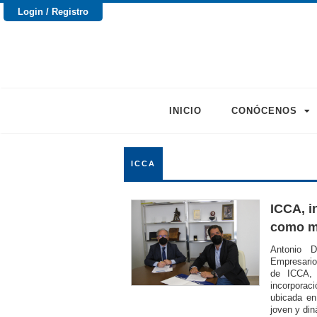
Login / Registro
INICIO
CONÓCENOS
ICCA
ICCA, i
como m
Antonio D
Empresario
de ICCA, 
incorpora
ubicada en
joven y din