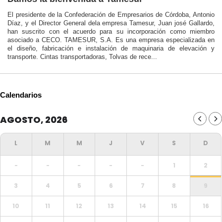
El presidente de la Confederación de Empresarios de Córdoba, Antonio
Díaz, y el Director General dela empresa Tamesur, Juan josé Gallardo,
han suscrito con el acuerdo para su incorporación como miembro
asociado a CECO. TAMESUR, S.A. Es una empresa especializada en
el diseño, fabricación e instalación de maquinaria de elevación y
transporte. Cintas transportadoras, Tolvas de rece...
Calendarios
AGOSTO, 2026
-
-
-
-
-
1
2
3
4
5
6
7
8
9
10
11
12
13
14
15
16