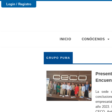
Login / Registro
INICIO
CONÓCENOS
GRUPO PUMA
Present
Encuent
La sede 
conclusion
empresaria
año 2023. 
CECO, Anto