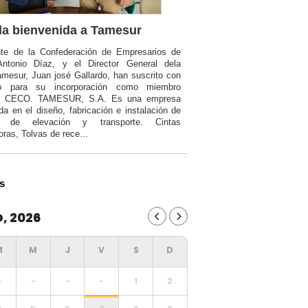
a bienvenida a Tamesur
nte de la Confederación de Empresarios de
Antonio Díaz, y el Director General dela
mesur, Juan josé Gallardo, han suscrito con
o para su incorporación como miembro
a CECO. TAMESUR, S.A. Es una empresa
da en el diseño, fabricación e instalación de
ia de elevación y transporte. Cintas
oras, Tolvas de rece...
s
, 2026
-
-
-
-
1
2