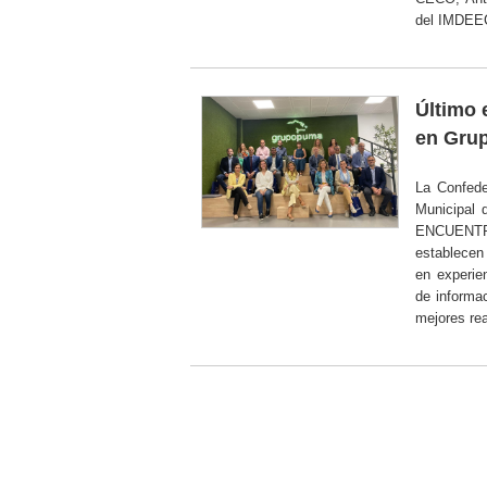
del IMDEEC,
Último 
en Gru
La Confede
Municipal
ENCUENT
establecen
en experie
de informac
mejores rea