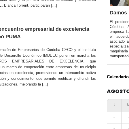
 Blanca Torrent, participaran […]
Damos l
El preside
Córdoba, 
encuentro empresarial de excelencia
empresa Ta
po PUMA
el acuerd
asociado 
especializa
ración de Empresarios de Córdoba CECO y el Instituto
maquinar
 de Desarrollo Económico IMDEEC ponen en marcha los
transportad
ROS EMPRESARIALES DE EXCELENCIA, que
 un marco de cooperación entre empresas del municipio
ncias en excelencia, promoviendo un intercambio activo
Calendario
ión y conocimiento, que permite reutilizar y difundir las
lizaciones, mejorando la […]
AGOSTO
-