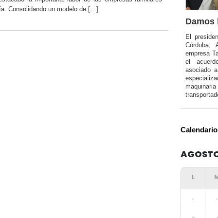
ía. Consolidando un modelo de […]
Damos l
El preside
Córdoba, 
empresa Ta
el acuerd
asociado 
especializa
maquinar
transportad
Calendario
AGOSTO
-