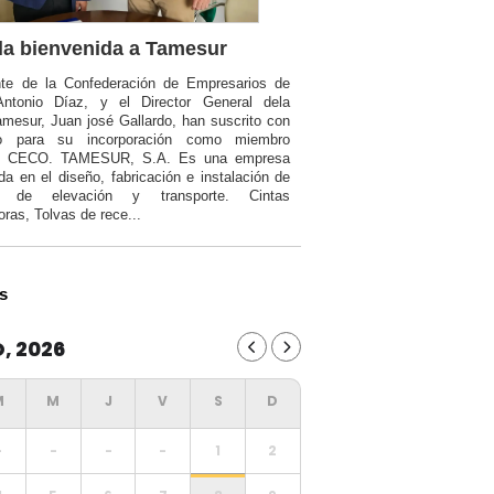
a bienvenida a Tamesur
nte de la Confederación de Empresarios de
Antonio Díaz, y el Director General dela
mesur, Juan josé Gallardo, han suscrito con
o para su incorporación como miembro
a CECO. TAMESUR, S.A. Es una empresa
da en el diseño, fabricación e instalación de
ia de elevación y transporte. Cintas
oras, Tolvas de rece...
s
, 2026
-
-
-
-
1
2