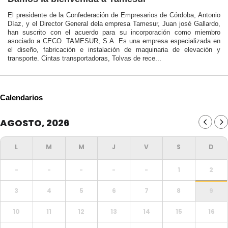
El presidente de la Confederación de Empresarios de Córdoba, Antonio
Díaz, y el Director General dela empresa Tamesur, Juan josé Gallardo,
han suscrito con el acuerdo para su incorporación como miembro
asociado a CECO. TAMESUR, S.A. Es una empresa especializada en
el diseño, fabricación e instalación de maquinaria de elevación y
transporte. Cintas transportadoras, Tolvas de rece...
Calendarios
AGOSTO, 2026
-
-
-
-
-
1
2
3
4
5
6
7
8
9
10
11
12
13
14
15
16